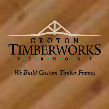
We Build Custom Timber Frames