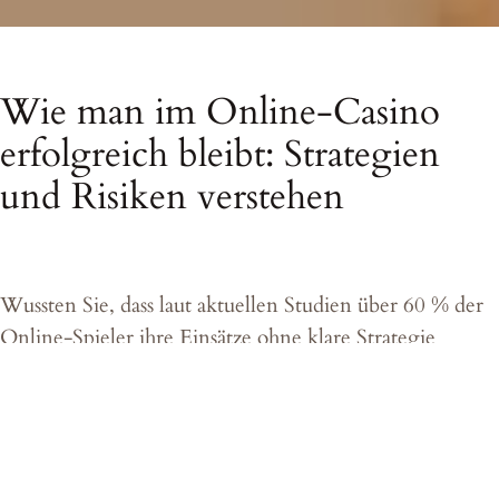
Wie man im Online-Casino
erfolgreich bleibt: Strategien
und Risiken verstehen
Wussten Sie, dass laut aktuellen Studien über 60 % der
Online-Spieler ihre Einsätze ohne klare Strategie
tätigen? Diese Zahl zeigt, wie wichtig es ist, fundierte
Kenntnisse und bewährte Methoden zu nutzen, um
langfristig im Online-Casino erfolgreich zu sein. In
diesem Artikel erfahren Sie, wie Sie Ihre
Gewinnchancen verbessern, Risiken minimieren und