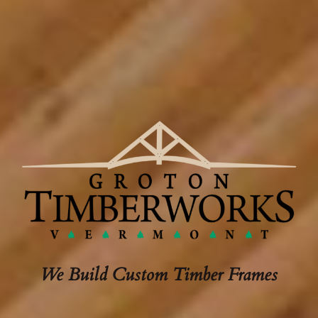
We Build Custom Timber Frames