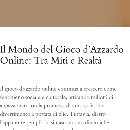
Il Mondo del Gioco d’Azzardo
Online: Tra Miti e Realtà
Il gioco d’azzardo online continua a crescere come
fenomeno sociale e culturale, attirando milioni di
appassionati con la promessa di vincite facili e
divertimento a portata di clic. Tuttavia, dietro
l’apparente semplicità si nascondono dinamiche