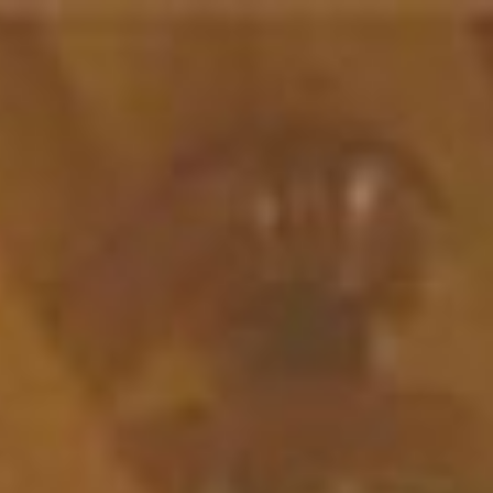
Skip
to
content