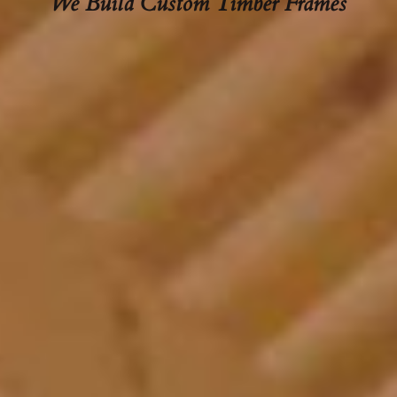
We Build Custom Timber Frames