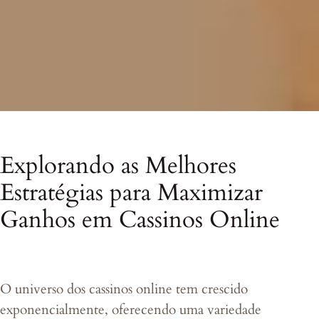
Explorando as Melhores
Estratégias para Maximizar
Ganhos em Cassinos Online
O universo dos cassinos online tem crescido
exponencialmente, oferecendo uma variedade