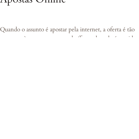
Quando o assunto é apostar pela internet, a oferta é tão
vasta que às vezes parece um buffet onde tudo é servido
ao mesmo tempo, e você não sabe nem por onde
começar. Bettilt Portugal surge nesse cenário como uma
casa de apostas que tenta equilibrar variedade com uma
experiência que não te faça sentir perdido. Se você está
cansado de sites que prometem mundos e fundos e
entregam confusão, talvez valha a pena dar uma olhada
mais crítica no que essa plataforma oferece.
Para quem quer entender melhor o que rola por trás das
cortinas,
https://bettilt-online-pt.com/
é um ponto de
partida interessante. Não espere um conto de fadas, mas